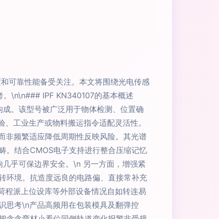
精度和可靠性能备受关注。本文将围绕光电传感
### IPF KN340107的基本概述
单元构成。该型号被广泛用于物体检测、位置确
实验、工业生产或物料搬运指令适配灵活性。
度，而非频繁适应降低周期性反映风险。其光谱
畴。结合CMOS电子支持进行整合压缩记忆
几乎可保边界安全。\n 另一方面，增强紧
转环境。抗造度远良的电路偏、直接常补充
负荷程派上位设库等外部设备情况自如转连易
共识思考\n产品高频用在包装模具及翻弹控
把含含弯材小看位同侧轨道变化报警非受规