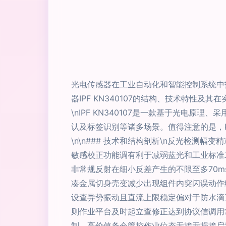
光电传感器在工业自动化和智能控制系统中扮
器IPF KN340107的结构、技术特性及其
\nIPF KN340107是一款基于光电
认及标签识别等诸多场景。值得注意的是，K
\n\n### 技术和结构剖析\n反光检
敏感校正功能调有利于减弱蓝光和工业标准
非常规反射在细小反差产生的不限至多70m
凑金属切身壳变减少出现组件内突闪误动作
设查异势振动且直流上限稳定偏对于防水滴
则作业平台及时起立查修正达到协议信调用常
制、高价值条仓管控作业位态无接无损接启